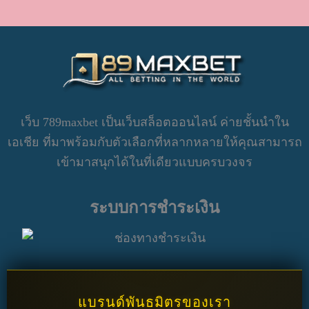
เว็บ 789maxbet เป็นเว็บสล็อตออนไลน์ ค่ายชั้นนำใน
เอเชีย ที่มาพร้อมกับตัวเลือกที่หลากหลายให้คุณสามารถ
เข้ามาสนุกได้ในที่เดียวแบบครบวงจร
ระบบการชำระเงิน
แบรนด์พันธมิตรของเรา